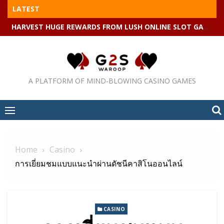
Skip
LATEST
to
HARVEST HUGE REWARDS FROM LUSH ONLINE SLOT GAMING FIELDS
content
A PLATFORM OF MIND-BLOWING CASINO GAMES
Home
Casino
การเยี่ยมชมแบบแนะนำผ่านดัชนีคาสิโนออนไลน์
CASINO