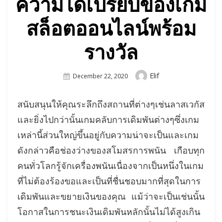
ความได้เปรียบของเกม
สล็อตออนไลน์พร้อม
รางวัล
Author
Elif
Posted
December 22, 2020
On
สนับสนุนให้คุณระลึกถึงสถานที่ต่างๆเช่นลาสเวกัส
และยิ่งไปกว่านั้นเกมคลับการเดิมพันต่างๆซึ่งเกม
เหล่านี้ส่วนใหญ่ขึ้นอยู่กับความน่าจะเป็นและเกม
ดังกล่าวคือช่องว่างของสโมสรการพนัน เกือบทุก
คนทั่วโลกรู้จักเครื่องพนันเนื่องจากเป็นหนึ่งในเกม
ที่ไม่ต้องร้องขอและเป็นที่ชื่นชอบมากที่สุดในการ
เดิมพันและขยายเงินของคุณ แม้ว่าจะเป็นเช่นนั้น
โอกาสในการชนะเงินเดิมพันหลักนั้นไม่ได้สูงเกิน