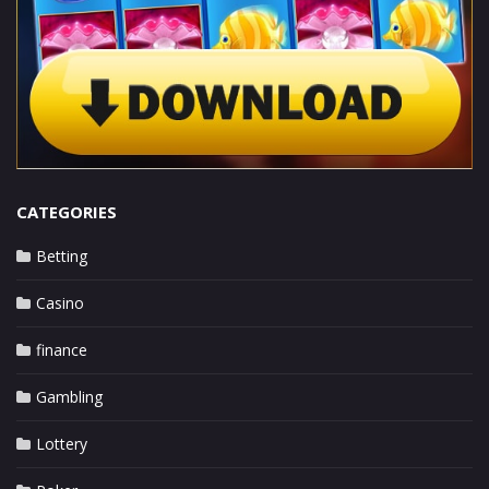
CATEGORIES
Betting
Casino
finance
Gambling
Lottery