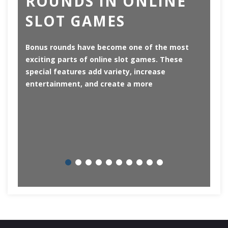
ROUNDS IN ONLINE
O
SLOT GAMES
S
Bonus rounds have become one of the most
On
exciting parts of online slot games. These
gr
special features add variety, increase
en
entertainment, and create a more
op
pa