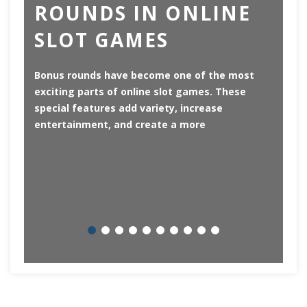
ROUNDS IN ONLINE
O
SLOT GAMES
S
Bonus rounds have become one of the most
On
exciting parts of online slot games. These
gr
special features add variety, increase
en
entertainment, and create a more
op
pa