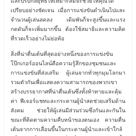
และปรับกลยุทธ์ให้เหมาะสมจะช่วยให้คุณได้
เปรียบอย่างชัดเจน เมื่อการแข่งขันดำเนินไปและ
จำนวนผู้เล่นลดลง เดิมพันก็จะสูงขึ้นและแรง
กดดันก็จะเพิ่มมากขึ้น ต้องใช้สมาธิและความคิด
ที่รวดเร็วอย่างไม่ย่อท้อ
สิ่งที่น่าตื่นเต้นที่สุดอย่างหนึ่งของการแข่งขัน
โป๊กเกอร์ออนไลน์คือความรู้สึกของชุมชนและ
การแข่งขันที่ส่งเสริม ผู้เล่นจากทั่วทุกมุมโลกมา
รวมตัวกันเพื่อแสดงความสามารถของพวกเขา
สร้างบรรยากาศที่น่าตื่นเต้นซึ่งทั้งท้าทายและคุ้ม
ค่า ฟีเจอร์แชทและกระดานผู้นำสดช่วยเสริมด้าน
สังคม ช่วยให้ผู้เล่นมีส่วนร่วมซึ่งกันและกันใน
ขณะที่ติดตามความคืบหน้าของตนเอง ความตื่น
เต้นจากการเลื่อนขึ้นในกระดานผู้นำและเข้าใกล้