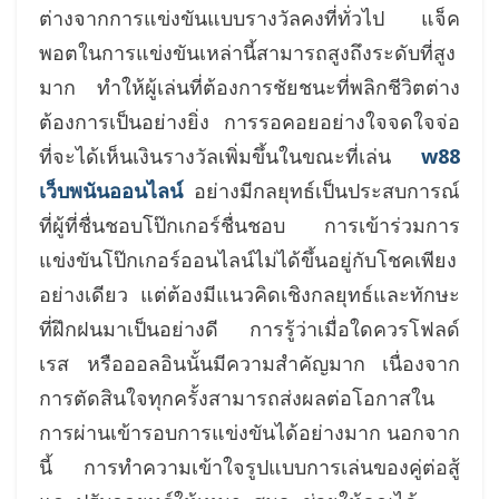
ต่างจากการแข่งขันแบบรางวัลคงที่ทั่วไป แจ็ค
พอตในการแข่งขันเหล่านี้สามารถสูงถึงระดับที่สูง
มาก ทำให้ผู้เล่นที่ต้องการชัยชนะที่พลิกชีวิตต่าง
ต้องการเป็นอย่างยิ่ง การรอคอยอย่างใจจดใจจ่อ
ที่จะได้เห็นเงินรางวัลเพิ่มขึ้นในขณะที่เล่น
w88
เว็บพนันออนไลน์
อย่างมีกลยุทธ์เป็นประสบการณ์
ที่ผู้ที่ชื่นชอบโป๊กเกอร์ชื่นชอบ การเข้าร่วมการ
แข่งขันโป๊กเกอร์ออนไลน์ไม่ได้ขึ้นอยู่กับโชคเพียง
อย่างเดียว แต่ต้องมีแนวคิดเชิงกลยุทธ์และทักษะ
ที่ฝึกฝนมาเป็นอย่างดี การรู้ว่าเมื่อใดควรโฟลด์
เรส หรือออลอินนั้นมีความสำคัญมาก เนื่องจาก
การตัดสินใจทุกครั้งสามารถส่งผลต่อโอกาสใน
การผ่านเข้ารอบการแข่งขันได้อย่างมาก นอกจาก
นี้ การทำความเข้าใจรูปแบบการเล่นของคู่ต่อสู้