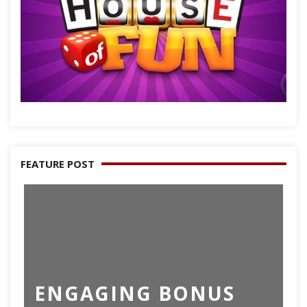
FEATURE POST
ENGAGING BONUS
R