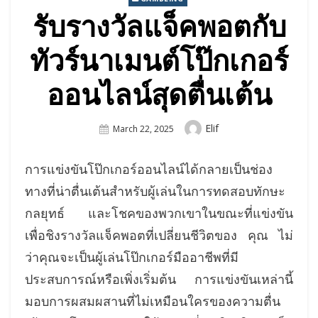
รับรางวัลแจ็คพอตกับ
ทัวร์นาเมนต์โป๊กเกอร์
ออนไลน์สุดตื่นเต้น
Author
Elif
Posted
March 22, 2025
On
การแข่งขันโป๊กเกอร์ออนไลน์ได้กลายเป็นช่อง
ทางที่น่าตื่นเต้นสำหรับผู้เล่นในการทดสอบทักษะ
กลยุทธ์ และโชคของพวกเขาในขณะที่แข่งขัน
เพื่อชิงรางวัลแจ็คพอตที่เปลี่ยนชีวิตของ คุณ ไม่
ว่าคุณจะเป็นผู้เล่นโป๊กเกอร์มืออาชีพที่มี
ประสบการณ์หรือเพิ่งเริ่มต้น การแข่งขันเหล่านี้
มอบการผสมผสานที่ไม่เหมือนใครของความตื่น