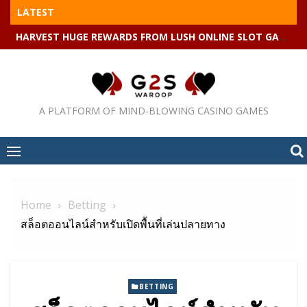
Skip
LATEST
to
HARVEST HUGE REWARDS FROM LUSH ONLINE SLOT GAMING FIELDS
content
A PLATFORM OF MIND-BLOWING CASINO GAMES
Home
Betting
สล็อตออนไลน์สำหรับเปิดพื้นที่เล่นปลายทาง
BETTING