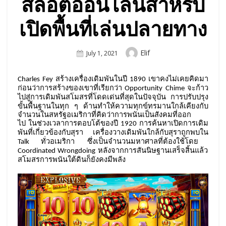
สล็อตออนไลน์สำหรับ
เปิดพื้นที่เล่นปลายทาง
Author
Elif
Posted
July 1, 2021
On
สร้างเครื่องเดิมพันในปี
เขาคงไม่เคยคิดมา
Charles Fey
1890
ก่อนว่าการสร้างของเขาที่เรียกว่า
จะก้าว
Opportunity Chime
ไปสู่การเดิมพันสโมสรที่โดดเด่นที่สุดในปัจจุบัน
การปรับปรุง
ขั้นพื้นฐานในทุก
ๆ
ด้านทำให้ความทุกข์ทรมานใกล้เคียงกับ
จำนวนในสหรัฐอเมริกาที่คิดว่าการพนันเป็นสังคมที่ออก
ไป
ในช่วงเวลาการตอบโต้ของปี
การค้นหาเปิดการเดิม
1920
พันที่เกี่ยวข้องกับสุรา
เครื่องวางเดิมพันใกล้กับสุราถูกพบใน
ทั่วอเมริกา
ซึ่งเป็นจำนวนมหาศาลที่ต้องใช้โดย
Talk
หลังจากการสันนิษฐานเสร็จสิ้นแล้ว
Coordinated Wrongdoing
สโมสรการพนันใต้ดินก็ยังคงมีพลัง