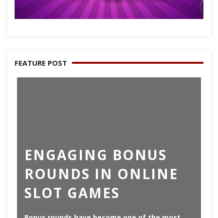
FEATURE POST
ENGAGING BONUS
R
ROUNDS IN ONLINE
O
SLOT GAMES
S
Bonus rounds have become one of the most