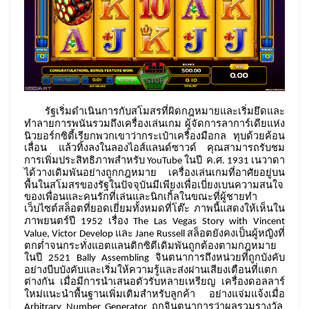
รัฐเริ่มดำเนินการกับสโมสรที่ผิดกฎหมายและเริ่มยึดและ
ทำลายการพนันรวมถึงเครื่องเล่นเกม
ผู้จัดการลาการ์เดียแห่ง
นิวยอร์กซิตี้เรียกพวกเขาว่ากระเป๋าเครื่องมือกล
ทุบด้วยค้อน
เลื่อน
แล้วทิ้งลงในลองไอส์แลนด์ซาวด์
คุณสามารถรับชม
การเพิ่มประสิทธิภาพสำหรับ
ในปี
ค
ศ
เนวาดา
YouTube
.
. 1931
ได้วางเดิมพันอย่างถูกกฎหมาย
เครื่องเล่นเกมที่อาศัยอยู่บน
พื้นในสโมสรของรัฐในปัจจุบันมีเพียงเพื่อเบี่ยงเบนความสนใจ
ของเพื่อนและคนรักที่เล่นและนิกเกิ้ลในขณะที่ผู้ชายทำ
เว็บไซต์สล็อตที่ยอดเยี่ยมทั้งหมดที่โต๊ะ
ภาพนี้แสดงให้เห็นใน
ภาพยนตร์ปี
เรื่อง
1952
The Las Vegas Story with Vincent
และ
สล็อตยังคงเป็นผู้หญิงที่
Value, Victor Develop
Jane Russell
ตกต่ำจนกระทั่งแอตแลนติกซิตีเดิมพันถูกต้องตามกฎหมาย
ในปี
จินตนาการถึงหน่วยที่ถูกบังคับ
2521 Bally Assembling
อย่างบีบบังคับและเริ่มให้ความรู้และส่งผ่านเสียงเตือนที่แตก
ต่างกัน
เมื่อมีการนำเสนอตัวรับหลายเหรียญ
เครื่องดอลลาร์
ใหม่แนะนำพื้นฐานเพิ่มเติมสำหรับลูกค้า
อย่างแจ่มแจ้งเมื่อ
ถูกจินตนาการว่าผลรวมรางวัล
Arbitrary Number Generator