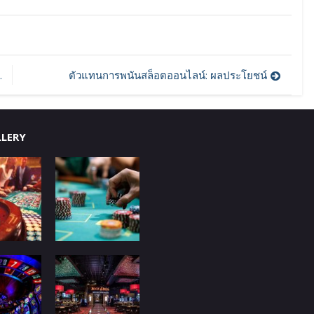
ตัวแทนการพนันสล็อตออนไลน์: ผลประโยชน์
LLERY