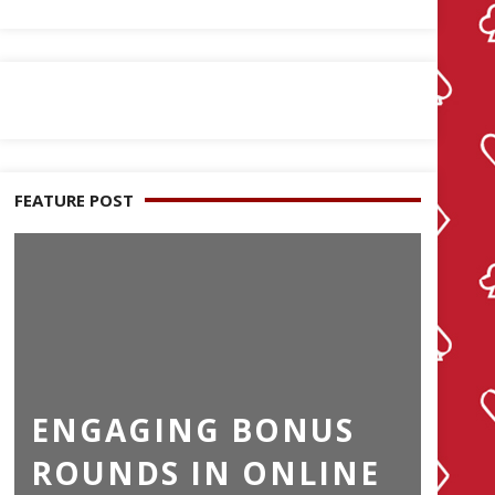
FEATURE POST
FU
ENGAGING BONUS
RA
ROUNDS IN ONLINE
ON