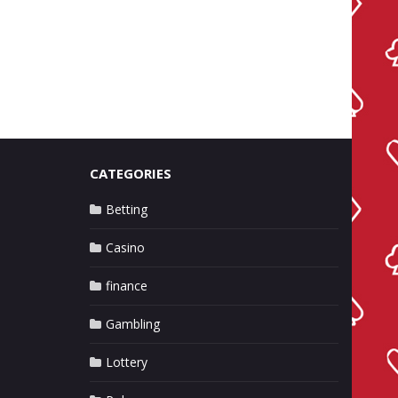
CATEGORIES
Betting
Casino
finance
Gambling
Lottery