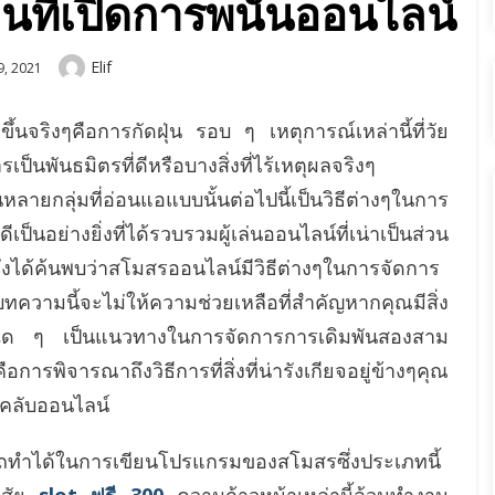
ถานที่เปิดการพนันออนไลน์
Author
Elif
9, 2021
เกิดขึ้นจริงๆคือการกัดฝุ่น รอบ ๆ เหตุการณ์เหล่านี้ที่วัย
รเป็นพันธมิตรที่ดีหรือบางสิ่งที่ไร้เหตุผลจริงๆ
ายกลุ่มที่อ่อนแอแบบนั้นต่อไปนี้เป็นวิธีต่างๆในการ
็นอย่างยิ่งที่ได้รวบรวมผู้เล่นออนไลน์ที่เน่าเป็นส่วน
ันจึงได้ค้นพบว่าสโมสรออนไลน์มีวิธีต่างๆในการจัดการ
ทความนี้จะไม่ให้ความช่วยเหลือที่สำคัญหากคุณมีสิ่ง
การใด ๆ เป็นแนวทางในการจัดการการเดิมพันสองสาม
รพิจารณาถึงวิธีการที่สิ่งที่น่ารังเกียจอยู่ข้างๆคุณ
คลับออนไลน์
มารถทำได้ในการเขียนโปรแกรมของสโมสรซึ่งประเภทนี้