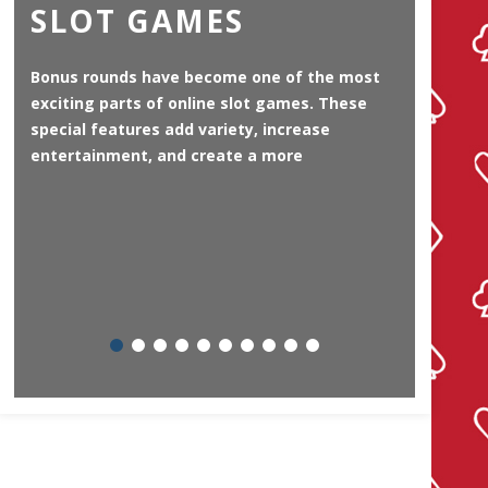
SLOT GAMES
SY
Bonus rounds have become one of the most
Online 
exciting parts of online slot games. These
growin
special features add variety, increase
entert
entertainment, and create a more
opportu
partici