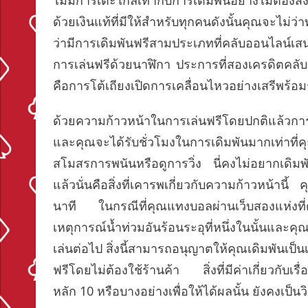
ไม่มีการเตะใกล้เท่ากับการเดิมพันอย่างไม่ต้อง
ด้วยเงินแท้ที่มีให้สำหรับทุกคนดังนั้นคุณจะไม่
ว่ามีการเดิมพันฟรีสามประเภทที่คลับออนไลน์เ
การเล่นฟรีด้วยนาฬิกา ประการที่สองเครดิตคลับเ
คือการโต้เถียงเปิดการเคลื่อนไหวอย่างเสรีพร้อมร
ด้วยความก้าวหน้าในการเล่นฟรีโดยปกติแล้วกา
และคุณจะได้รับชั่วโมงในการเดิมพันมากเท่าท
สโมสรการพนันหรือดูการวิ่ง นี่คงไม่อยากเดิมพ
แล้วนั่นคือสิ่งที่เคารพเกี่ยวกับความก้าวหน้า
นาที ในกรณีที่คุณแทงบอลผ่านเว็บสองแห่งที่ด
เหตุการณ์น้ำท่วมอันร้อนระอุที่หนึ่งในนั้นและคุ
เล่นต่อไป สิ่งนี้สามารถอนุญาตให้คุณเดิมพันเป
ฟรีโดยไม่ต้องใช้ร้านค้า สิ่งที่มีค่าเกี่ยวกับเรื่
หลัก 10 หรือบางอย่างเพื่อให้ได้ผลนั้น ยังคงเป็นว