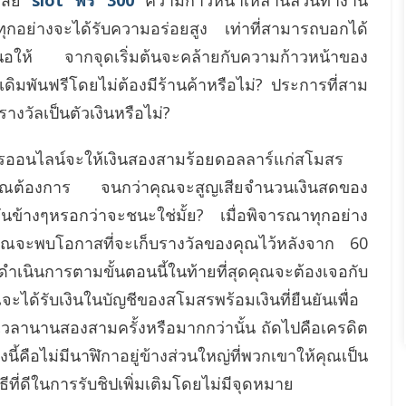
สงสัย
slot ฟรี 300
ความก้าวหน้าเหล่านี้ล้วนทำงาน
ว่าทุกอย่างจะได้รับความอร่อยสูง เท่าที่สามารถบอกได้
สนอให้ จากจุดเริ่มต้นจะคล้ายกับความก้าวหน้าของ
ดิมพันฟรีโดยไม่ต้องมีร้านค้าหรือไม่? ประการที่สาม
างวัลเป็นตัวเงินหรือไม่?
รออนไลน์จะให้เงินสองสามร้อยดอลลาร์แก่สโมสร
ี่คุณต้องการ จนกว่าคุณจะสูญเสียจำนวนเงินสดของ
ันข้างๆหรอกว่าจะชนะใช่มั้ย? เมื่อพิจารณาทุกอย่าง
นี้ คุณจะพบโอกาสที่จะเก็บรางวัลของคุณไว้หลังจาก 60
ำเนินการตามขั้นตอนนี้ในท้ายที่สุดคุณจะต้องเจอกับ
ณจะได้รับเงินในบัญชีของสโมสรพร้อมเงินที่ยืนยันเพื่อ
็นเวลานานสองสามครั้งหรือมากกว่านั้น ถัดไปคือเครดิต
องนี้คือไม่มีนาฬิกาอยู่ข้างส่วนใหญ่ที่พวกเขาให้คุณเป็น
ิธีที่ดีในการรับชิปเพิ่มเติมโดยไม่มีจุดหมาย