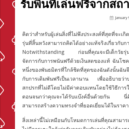
รับพื้นที่เล่นฟรีจากส
Posted
January 
On
คิดว่าสำหรับผู้เล่นสิ่งที่ไม่พึงประสงค์ที่สุดที่จะ
รุ่นที่สิ้นหวังสามารถคิดได้อย่างแท้จริงเกี่ยวกับกา
Notwithstanding ก่อนที่คุณจะมีเด็กวัยรุ่นหล
จัดการกับการพนันฟรีด้วยเงินสดของแท้ ฉันโชคดีเป
หนึ่งของพันธมิตรที่ใกล้ชิดที่สุดของฉันดังนั้นฉ
กับการเดิมพันฟรีเป็นเวลานาน เพื่ออธิบายว่าบ
สกปรกที่ไม่ดีโดยไม่มีค่าตอบแทนโดยใช้วิธี
ตอนจนกว่าคุณจะได้รับแบ๊งค์อื่นด้วยกัน นี่คือกา
สามารถสร้างความทรงจำที่ยอดเยี่ยมได้ในราคา
สิ่งเหล่านี้ไม่เหมือนกับโหมดการเล่นที่คุณสา