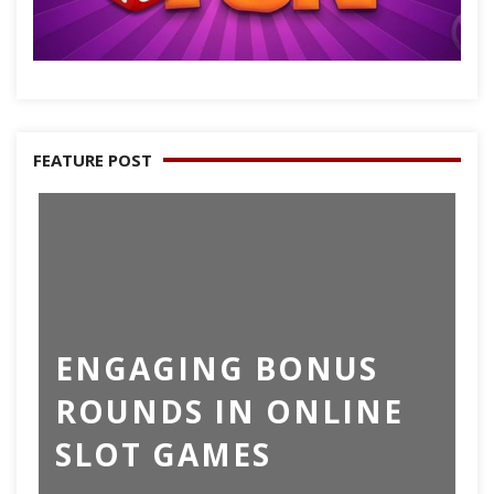
FEATURE POST
ENGAGING BONUS
R
ROUNDS IN ONLINE
O
SLOT GAMES
S