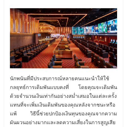
นักพนันที่มีประสบการณ์หลายคนแนะนำให้ใช้
กลยุทธ์การเดิมพันแบบคงที่ โดยคุณจะเดิมพัน
ด้วยจำนวนเงินเท่ากันอย่างสม่ำเสมอในแต่ละครั้ง
แทนที่จะเพิ่มเงินเดิมพันของคุณหลังจากชนะหรือ
แพ้ วิธีนี้ช่วยปกป้องเงินทุนของคุณจากความ
ผันผวนอย่างมากและลดความเสี่ยงในการสูญเสีย