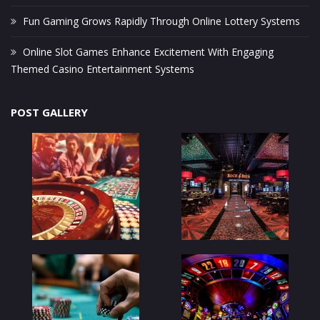
Fun Gaming Grows Rapidly Through Online Lottery Systems
Online Slot Games Enhance Excitement With Engaging
Themed Casino Entertainment Systems
POST GALLERY